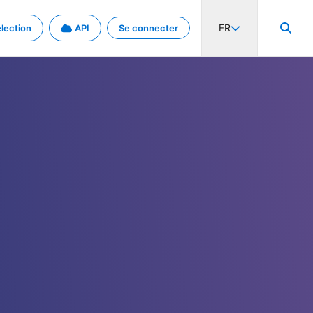
FR
lection
API
Se connecter
activité internationale et les taux. Découvrez le projet en détail.
nées et de métadonnées.
.