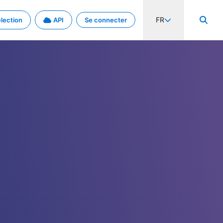
FR
lection
API
Se connecter
activité internationale et les taux. Découvrez le projet en détail.
nées et de métadonnées.
.