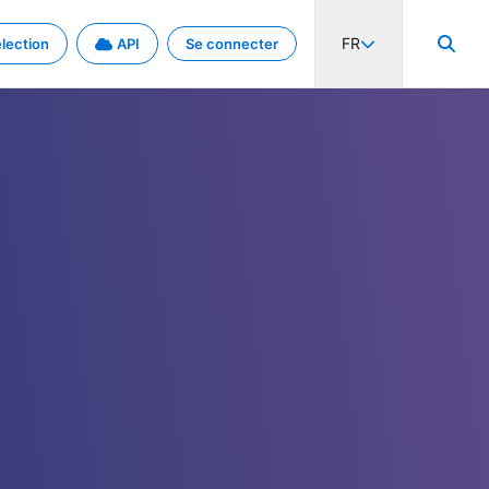
FR
lection
API
Se connecter
activité internationale et les taux. Découvrez le projet en détail.
nées et de métadonnées.
.