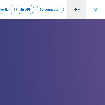
FR
lection
API
Se connecter
activité internationale et les taux. Découvrez le projet en détail.
nées et de métadonnées.
.