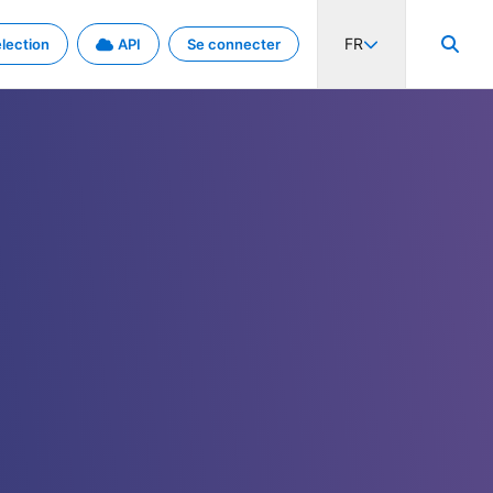
FR
lection
API
Se connecter
activité internationale et les taux. Découvrez le projet en détail.
nées et de métadonnées.
.