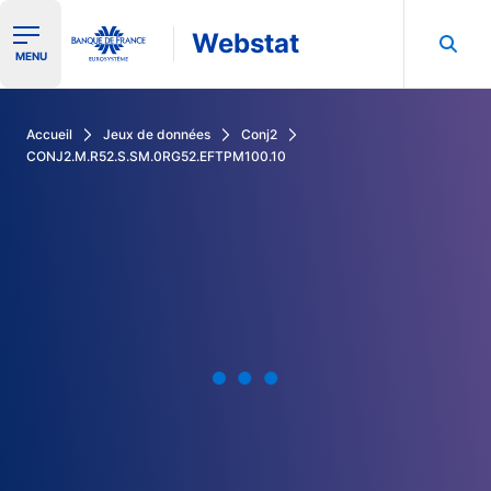
Webstat
Ouvrir le menu de navigation
MENU
Rechercher dans les données de la Banque de France
Accueil
Jeux de données
Conj2
CONJ2.M.R52.S.SM.0RG52.EFTPM100.10