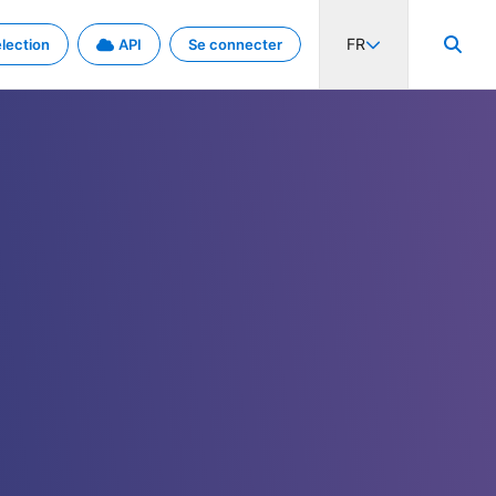
FR
lection
API
Se connecter
activité internationale et les taux. Découvrez le projet en détail.
nées et de métadonnées.
.