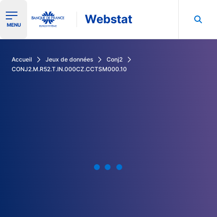
Webstat
Ouvrir le menu de navigation
MENU
Rechercher dans les données de la Banque de France
Accueil
Jeux de données
Conj2
CONJ2.M.R52.T.IN.000CZ.CCTSM000.10