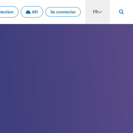
FR
lection
API
Se connecter
activité internationale et les taux. Découvrez le projet en détail.
nées et de métadonnées.
.