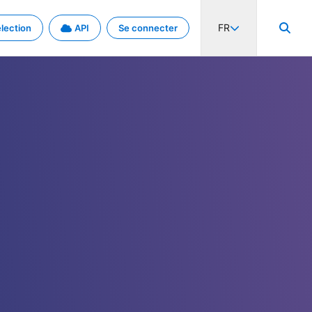
FR
lection
API
Se connecter
activité internationale et les taux. Découvrez le projet en détail.
nées et de métadonnées.
.