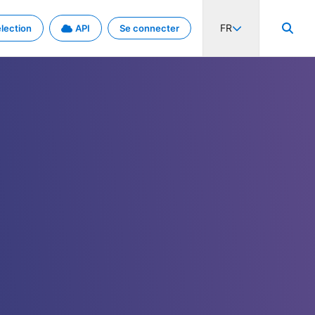
FR
lection
API
Se connecter
activité internationale et les taux. Découvrez le projet en détail.
nées et de métadonnées.
.