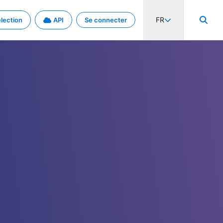
FR
lection
API
Se connecter
activité internationale et les taux. Découvrez le projet en détail.
nées et de métadonnées.
.