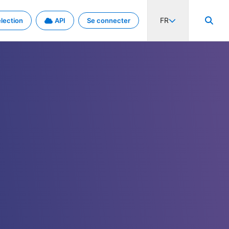
FR
lection
API
Se connecter
activité internationale et les taux. Découvrez le projet en détail.
nées et de métadonnées.
.