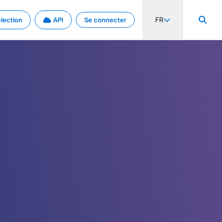
FR
lection
API
Se connecter
activité internationale et les taux. Découvrez le projet en détail.
nées et de métadonnées.
.