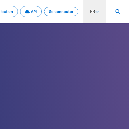
FR
lection
API
Se connecter
activité internationale et les taux. Découvrez le projet en détail.
nées et de métadonnées.
.