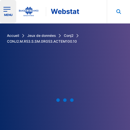
Webstat
Ouvrir le menu de navigation
MENU
Rechercher dans les données de la Banque de France
Accueil
Jeux de données
Conj2
CONJ2.M.R53.S.SM.0RG53.ACTEM100.10