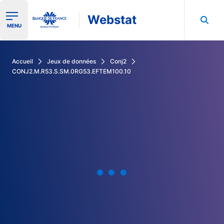
Webstat
Ouvrir le menu de navigation
MENU
Rechercher dans les données de la Banque de France
Accueil
Jeux de données
Conj2
CONJ2.M.R53.S.SM.0RG53.EFTEM100.10