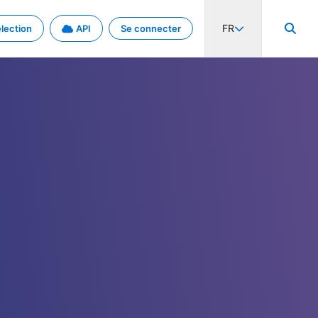
FR
lection
API
Se connecter
activité internationale et les taux. Découvrez le projet en détail.
nées et de métadonnées.
.