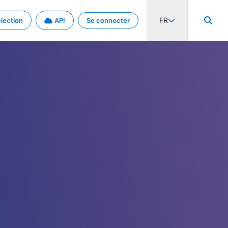
FR
lection
API
Se connecter
activité internationale et les taux. Découvrez le projet en détail.
nées et de métadonnées.
.