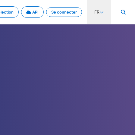
FR
lection
API
Se connecter
activité internationale et les taux. Découvrez le projet en détail.
nées et de métadonnées.
.