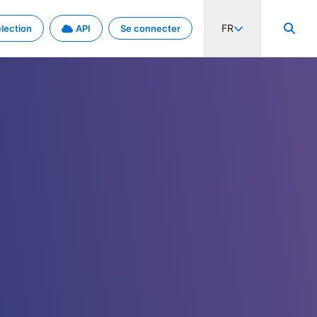
FR
lection
API
Se connecter
activité internationale et les taux. Découvrez le projet en détail.
nées et de métadonnées.
.