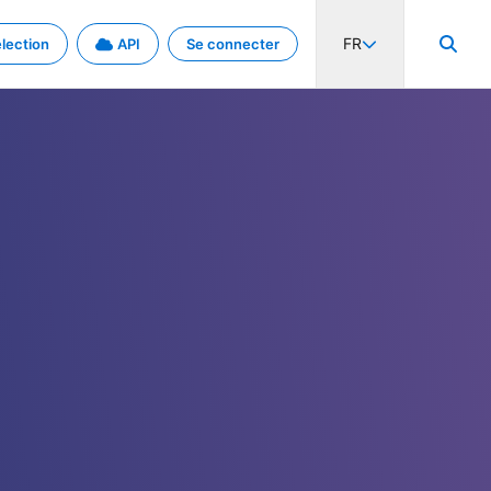
FR
lection
API
Se connecter
activité internationale et les taux. Découvrez le projet en détail.
nées et de métadonnées.
.