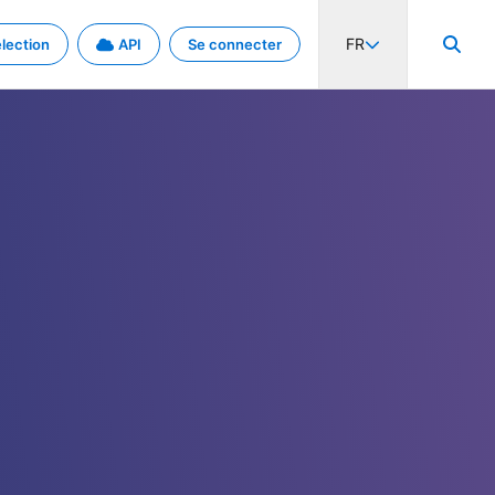
FR
lection
API
Se connecter
activité internationale et les taux. Découvrez le projet en détail.
nées et de métadonnées.
.