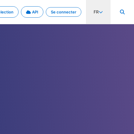
FR
lection
API
Se connecter
activité internationale et les taux. Découvrez le projet en détail.
nées et de métadonnées.
.