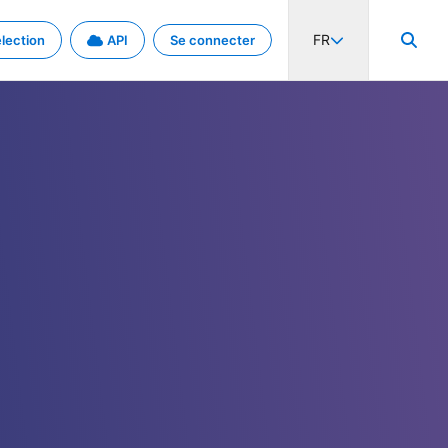
FR
lection
API
Se connecter
activité internationale et les taux. Découvrez le projet en détail.
nées et de métadonnées.
.