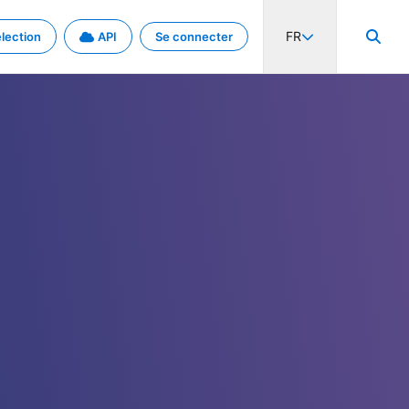
FR
lection
API
Se connecter
activité internationale et les taux. Découvrez le projet en détail.
nées et de métadonnées.
.