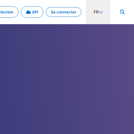
FR
lection
API
Se connecter
activité internationale et les taux. Découvrez le projet en détail.
nées et de métadonnées.
.