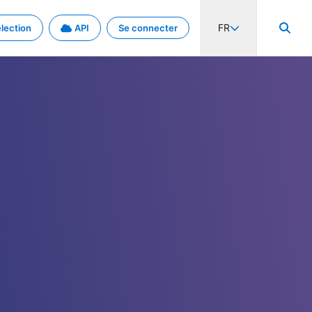
FR
lection
API
Se connecter
activité internationale et les taux. Découvrez le projet en détail.
nées et de métadonnées.
.