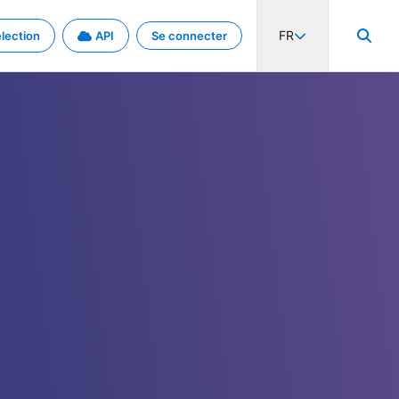
FR
lection
API
Se connecter
activité internationale et les taux. Découvrez le projet en détail.
nées et de métadonnées.
.