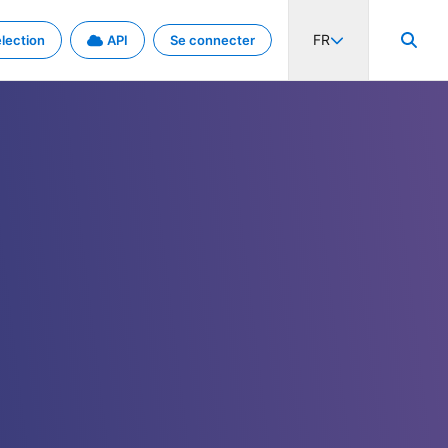
FR
lection
API
Se connecter
activité internationale et les taux. Découvrez le projet en détail.
nées et de métadonnées.
.