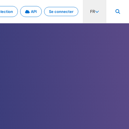
FR
lection
API
Se connecter
activité internationale et les taux. Découvrez le projet en détail.
nées et de métadonnées.
.