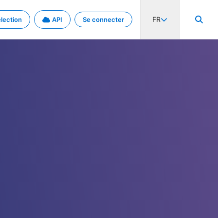
FR
lection
API
Se connecter
activité internationale et les taux. Découvrez le projet en détail.
nées et de métadonnées.
.