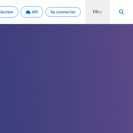
FR
lection
API
Se connecter
activité internationale et les taux. Découvrez le projet en détail.
nées et de métadonnées.
.