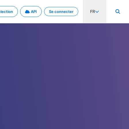
FR
lection
API
Se connecter
activité internationale et les taux. Découvrez le projet en détail.
nées et de métadonnées.
.