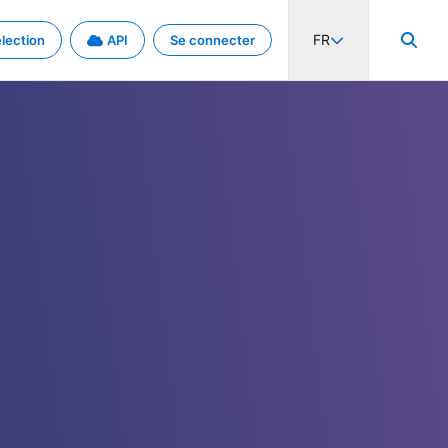
FR
lection
API
Se connecter
activité internationale et les taux. Découvrez le projet en détail.
nées et de métadonnées.
.