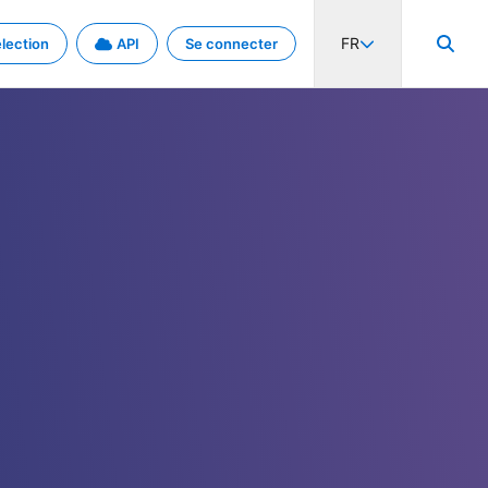
FR
lection
API
Se connecter
activité internationale et les taux. Découvrez le projet en détail.
nées et de métadonnées.
.