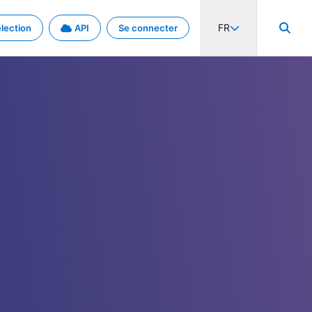
FR
lection
API
Se connecter
activité internationale et les taux. Découvrez le projet en détail.
nées et de métadonnées.
.