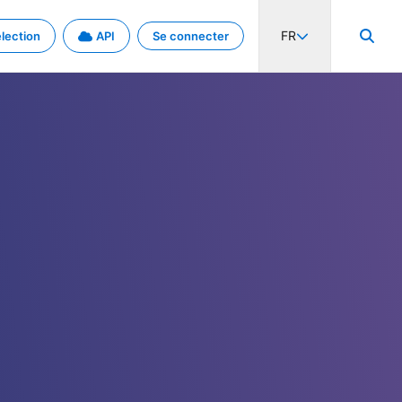
FR
lection
API
Se connecter
activité internationale et les taux. Découvrez le projet en détail.
nées et de métadonnées.
.