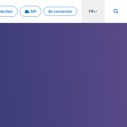
FR
lection
API
Se connecter
activité internationale et les taux. Découvrez le projet en détail.
nées et de métadonnées.
.