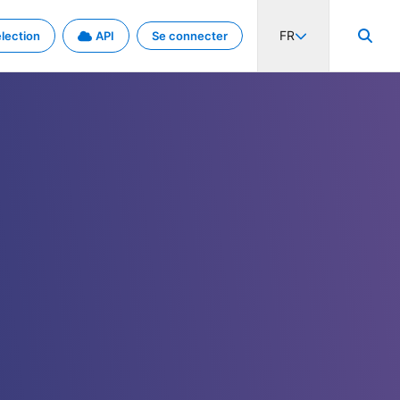
FR
lection
API
Se connecter
activité internationale et les taux. Découvrez le projet en détail.
nées et de métadonnées.
.