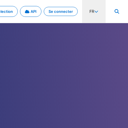
FR
lection
API
Se connecter
activité internationale et les taux. Découvrez le projet en détail.
nées et de métadonnées.
.