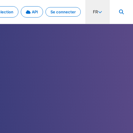
FR
lection
API
Se connecter
activité internationale et les taux. Découvrez le projet en détail.
nées et de métadonnées.
.