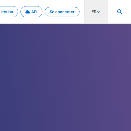
FR
lection
API
Se connecter
activité internationale et les taux. Découvrez le projet en détail.
nées et de métadonnées.
.