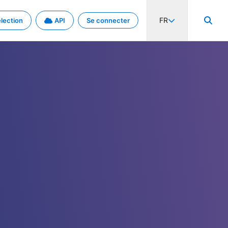
FR
lection
API
Se connecter
activité internationale et les taux. Découvrez le projet en détail.
nées et de métadonnées.
.