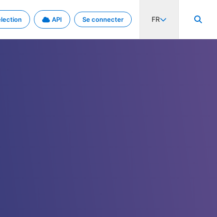
FR
lection
API
Se connecter
activité internationale et les taux. Découvrez le projet en détail.
nées et de métadonnées.
.