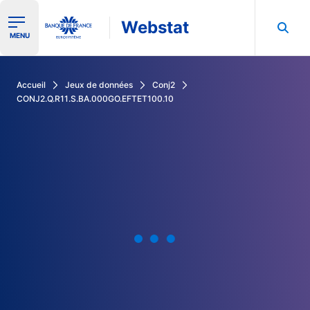
Webstat
Ouvrir le menu de navigation
MENU
Rechercher dans les données de la Banque de France
Accueil
Jeux de données
Conj2
CONJ2.Q.R11.S.BA.000GO.EFTET100.10