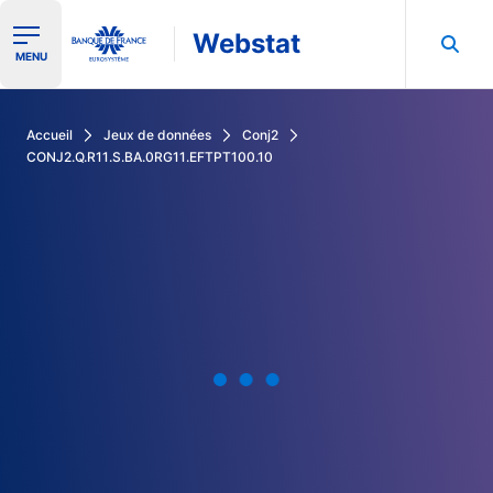
Webstat
Ouvrir le menu de navigation
MENU
Rechercher dans les données de la Banque de France
Accueil
Jeux de données
Conj2
CONJ2.Q.R11.S.BA.0RG11.EFTPT100.10