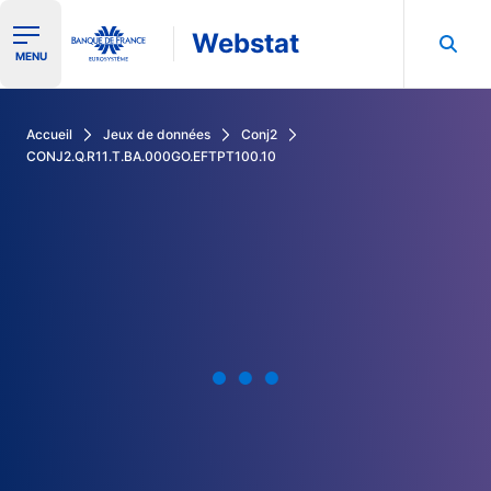
Webstat
Ouvrir le menu de navigation
MENU
Rechercher dans les données de la Banque de France
Accueil
Jeux de données
Conj2
CONJ2.Q.R11.T.BA.000GO.EFTPT100.10