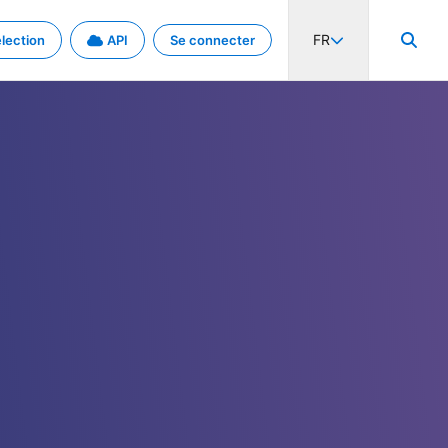
FR
lection
API
Se connecter
activité internationale et les taux. Découvrez le projet en détail.
nées et de métadonnées.
.