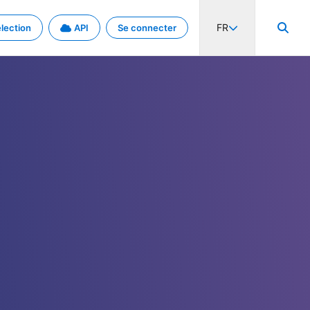
FR
lection
API
Se connecter
activité internationale et les taux. Découvrez le projet en détail.
nées et de métadonnées.
.